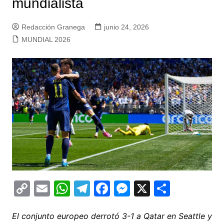
mundialista
Redacción Granega
junio 24, 2026
MUNDIAL 2026
C
E
W
T
F
M
X
C
o
m
h
el
a
e
o
p
ai
at
e
c
s
m
El conjunto europeo derrotó 3-1 a Qatar en Seattle y