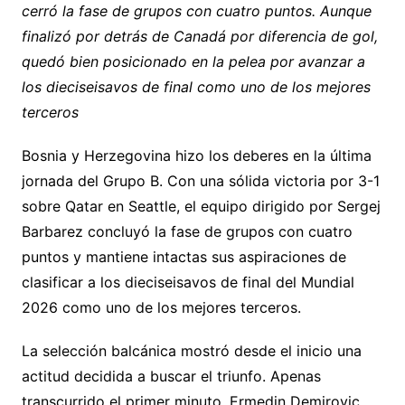
cerró la fase de grupos con cuatro puntos. Aunque
y
l
s
gr
e
s
p
finalizó por detrás de Canadá por diferencia de gol,
Li
A
a
b
e
ar
quedó bien posicionado en la pelea por avanzar a
n
p
m
o
n
tir
los dieciseisavos de final como uno de los mejores
k
p
o
g
terceros
k
er
Bosnia y Herzegovina hizo los deberes en la última
jornada del Grupo B. Con una sólida victoria por 3-1
sobre Qatar en Seattle, el equipo dirigido por Sergej
Barbarez concluyó la fase de grupos con cuatro
puntos y mantiene intactas sus aspiraciones de
clasificar a los dieciseisavos de final del Mundial
2026 como uno de los mejores terceros.
La selección balcánica mostró desde el inicio una
actitud decidida a buscar el triunfo. Apenas
transcurrido el primer minuto, Ermedin Demirovic