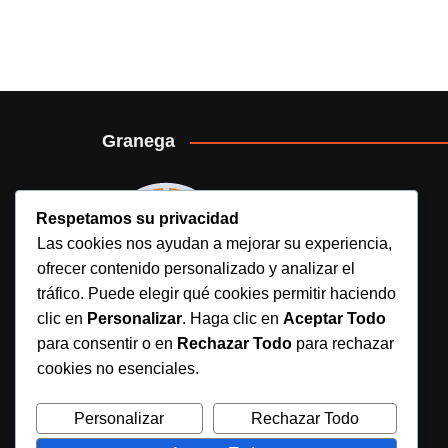
Granega
Respetamos su privacidad
Las cookies nos ayudan a mejorar su experiencia,
ofrecer contenido personalizado y analizar el
tráfico. Puede elegir qué cookies permitir haciendo
clic en
Personalizar
. Haga clic en
Aceptar Todo
para consentir o en
Rechazar Todo
para rechazar
Granega es un medio deportivo digital
cookies no esenciales.
independiente que ofrece noticias, análisis y
contenido actualizado sobre fútbol, béisbol y
Personalizar
Rechazar Todo
rugby, con pasión y constancia.