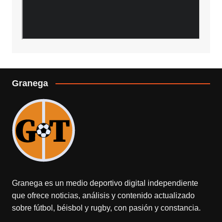
Granega
Granega es un medio deportivo digital independiente
que ofrece noticias, análisis y contenido actualizado
sobre fútbol, béisbol y rugby, con pasión y constancia.