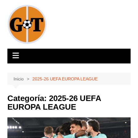
Saltar
al
contenido
Inicio
2025-26 UEFA EUROPA LEAGUE
Categoría:
2025-26 UEFA
EUROPA LEAGUE