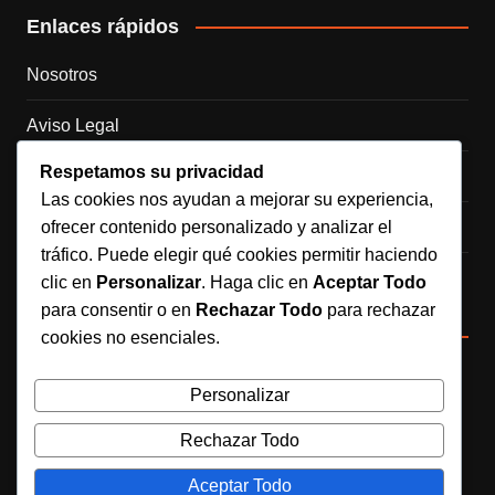
Enlaces rápidos
Nosotros
Aviso Legal
Respetamos su privacidad
Política de Cookies
Las cookies nos ayudan a mejorar su experiencia,
ofrecer contenido personalizado y analizar el
Política de Privacidad
tráfico. Puede elegir qué cookies permitir haciendo
Contacto
clic en
Personalizar
. Haga clic en
Aceptar Todo
para consentir o en
Rechazar Todo
para rechazar
Redes sociales
cookies no esenciales.
Síguenos en Instagram
Personalizar
Rechazar Todo
Aceptar Todo