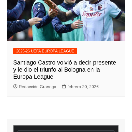
2025-26 UEFA EUROPA LEAGUE
Santiago Castro volvió a decir presente
y le dio el triunfo al Bologna en la
Europa League
Redacción Granega
febrero 20, 2026