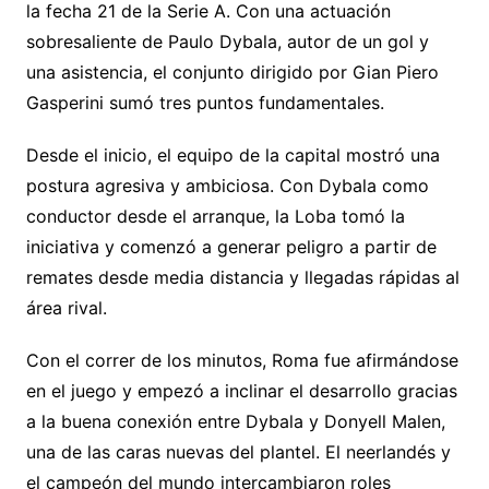
la fecha 21 de la Serie A. Con una actuación
Li
A
a
b
e
ar
sobresaliente de Paulo Dybala, autor de un gol y
n
p
m
o
n
tir
una asistencia, el conjunto dirigido por Gian Piero
k
p
o
g
Gasperini sumó tres puntos fundamentales.
k
er
Desde el inicio, el equipo de la capital mostró una
postura agresiva y ambiciosa. Con Dybala como
conductor desde el arranque, la Loba tomó la
iniciativa y comenzó a generar peligro a partir de
remates desde media distancia y llegadas rápidas al
área rival.
Con el correr de los minutos, Roma fue afirmándose
en el juego y empezó a inclinar el desarrollo gracias
a la buena conexión entre Dybala y Donyell Malen,
una de las caras nuevas del plantel. El neerlandés y
el campeón del mundo intercambiaron roles