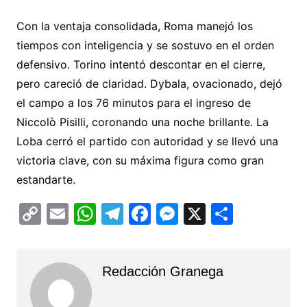
Con la ventaja consolidada, Roma manejó los
tiempos con inteligencia y se sostuvo en el orden
defensivo. Torino intentó descontar en el cierre,
pero careció de claridad. Dybala, ovacionado, dejó
el campo a los 76 minutos para el ingreso de
Niccolò Pisilli, coronando una noche brillante. La
Loba cerró el partido con autoridad y se llevó una
victoria clave, con su máxima figura como gran
estandarte.
C
E
W
T
F
M
X
C
o
m
h
el
a
e
o
p
ai
at
e
c
s
m
Redacción Granega
y
l
s
gr
e
s
p
Li
A
a
b
e
ar