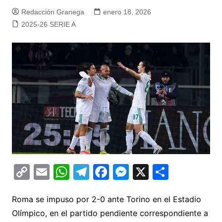
Redacción Granega
enero 18, 2026
2025-26 SERIE A
C
E
W
T
F
M
X
C
o
m
h
el
a
e
o
p
ai
at
e
c
s
m
Roma se impuso por 2-0 ante Torino en el Estadio
Olímpico, en el partido pendiente correspondiente a
y
l
s
gr
e
s
p