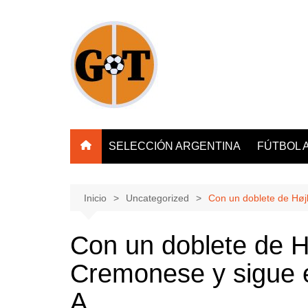
Saltar
al
contenido
SELECCIÓN ARGENTINA
FÚTBOL 
Inicio
Uncategorized
Con un doblete de Højl
Con un doblete de Hø
Cremonese y sigue e
A