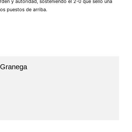
orden y autoridad, sosteniendo el 2-0 que selló una
los puestos de arriba.
 Granega
r