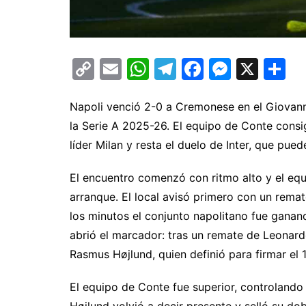
C
E
W
T
F
M
X
C
o
m
h
el
a
e
o
p
ai
at
e
c
s
m
Napoli venció 2-0 a Cremonese en el Giovanni
la Serie A 2025-26. El equipo de Conte consi
y
l
s
gr
e
s
p
líder Milan y resta el duelo de Inter, que pue
Li
A
a
b
e
ar
n
p
m
o
n
ti
El encuentro comenzó con ritmo alto y el equ
k
p
o
g
arranque. El local avisó primero con un remat
k
er
los minutos el conjunto napolitano fue ganan
abrió el marcador: tras un remate de Leonard
Rasmus Højlund, quien definió para firmar el 1
El equipo de Conte fue superior, controlando 
Højlund volvió a decir presente y selló su do