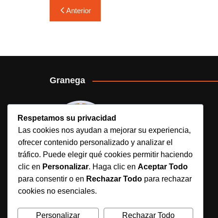
Navegación
Anterior
de
entradas
Granega
Respetamos su privacidad
Las cookies nos ayudan a mejorar su experiencia,
ofrecer contenido personalizado y analizar el
tráfico. Puede elegir qué cookies permitir haciendo
clic en
Personalizar
. Haga clic en
Aceptar Todo
para consentir o en
Rechazar Todo
para rechazar
Granega es un medio deportivo digital
cookies no esenciales.
independiente que ofrece noticias, análisis y
contenido actualizado sobre fútbol, béisbol y
Personalizar
Rechazar Todo