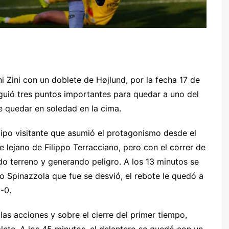
 Zini con un doblete de Højlund, por la fecha 17 de
guió tres puntos importantes para quedar a uno del
de quedar en soledad en la cima.
r
ipo visitante que asumió el protagonismo desde el
e lejano de Filippo Terracciano, pero con el correr de
do terreno y generando peligro. A los 13 minutos se
o Spinazzola que fue se desvió, el rebote le quedó a
-0.
las acciones y sobre el cierre del primer tiempo,
blete. A los 45 minutos, el delantero se quedó con un