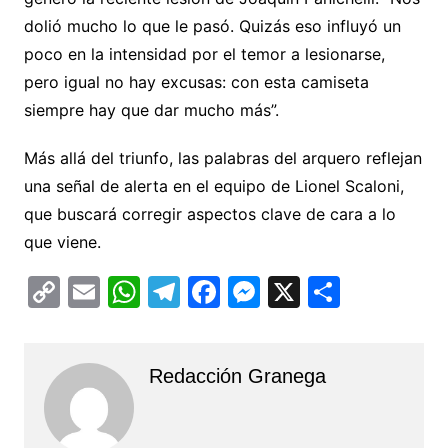
dolió mucho lo que le pasó. Quizás eso influyó un
poco en la intensidad por el temor a lesionarse,
pero igual no hay excusas: con esta camiseta
siempre hay que dar mucho más”.
Más allá del triunfo, las palabras del arquero reflejan
una señal de alerta en el equipo de Lionel Scaloni,
que buscará corregir aspectos clave de cara a lo
que viene.
C
E
W
T
F
M
X
C
o
m
h
el
a
e
o
p
ai
at
e
c
s
m
Redacción Granega
y
l
s
gr
e
s
p
Li
A
a
b
e
ar