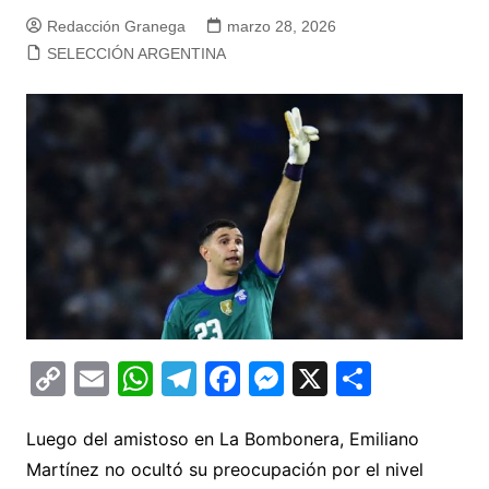
Redacción Granega
marzo 28, 2026
SELECCIÓN ARGENTINA
C
E
W
T
F
M
X
C
o
m
h
el
a
e
o
p
ai
at
e
c
s
m
Luego del amistoso en La Bombonera, Emiliano
Martínez no ocultó su preocupación por el nivel
y
l
s
gr
e
s
p