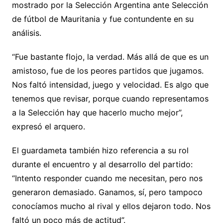
mostrado por la Selección Argentina ante Selección
Li
A
a
b
e
ar
de fútbol de Mauritania y fue contundente en su
n
p
m
o
n
tir
análisis.
k
p
o
g
k
er
“Fue bastante flojo, la verdad. Más allá de que es un
amistoso, fue de los peores partidos que jugamos.
Nos faltó intensidad, juego y velocidad. Es algo que
tenemos que revisar, porque cuando representamos
a la Selección hay que hacerlo mucho mejor”,
expresó el arquero.
El guardameta también hizo referencia a su rol
durante el encuentro y al desarrollo del partido:
“Intento responder cuando me necesitan, pero nos
generaron demasiado. Ganamos, sí, pero tampoco
conocíamos mucho al rival y ellos dejaron todo. Nos
faltó un poco más de actitud”.