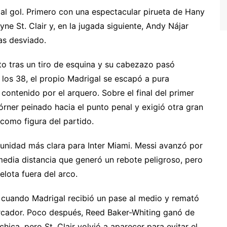
 al gol. Primero con una espectacular pirueta de Hany
ne St. Clair y, en la jugada siguiente, Andy Nájar
as desviado.
to tras un tiro de esquina y su cabezazo pasó
los 38, el propio Madrigal se escapó a pura
ontenido por el arquero. Sobre el final del primer
órner peinado hacia el punto penal y exigió otra gran
 como figura del partido.
rtunidad más clara para Inter Miami. Messi avanzó por
edia distancia que generó un rebote peligroso, pero
lota fuera del arco.
s cuando Madrigal recibió un pase al medio y remató
rcador. Poco después, Reed Baker-Whiting ganó de
hica, pero St. Clair volvió a aparecer para evitar el