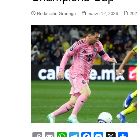
Redacción Granega
marzo 12, 2026
20
C
E
W
T
F
M
X
C