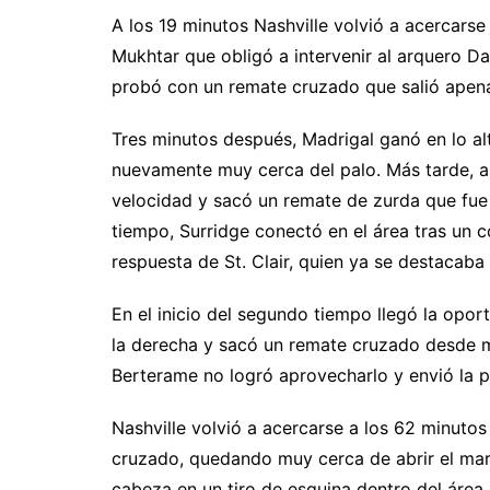
A los 19 minutos Nashville volvió a acercarse
Mukhtar que obligó a intervenir al arquero Day
probó con un remate cruzado que salió apen
Tres minutos después, Madrigal ganó en lo al
nuevamente muy cerca del palo. Más tarde, a 
velocidad y sacó un remate de zurda que fue c
tiempo, Surridge conectó en el área tras un c
respuesta de St. Clair, quien ya se destacaba
En el inicio del segundo tiempo llegó la opo
la derecha y sacó un remate cruzado desde m
Berterame no logró aprovecharlo y envió la pe
Nashville volvió a acercarse a los 62 minuto
cruzado, quedando muy cerca de abrir el ma
cabeza en un tiro de esquina dentro del área c