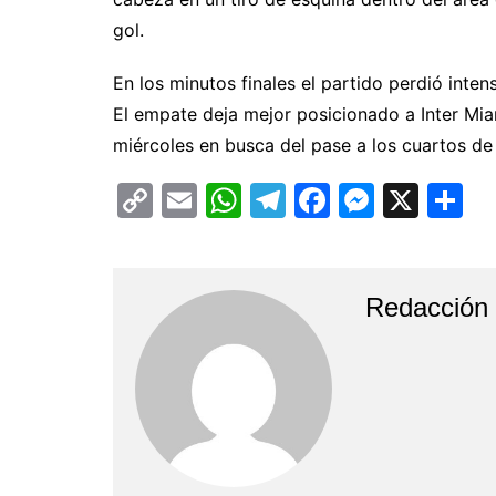
gol.
En los minutos finales el partido perdió inte
El empate deja mejor posicionado a Inter Miam
miércoles en busca del pase a los cuartos de 
C
E
W
T
F
M
X
C
o
m
h
el
a
e
o
p
ai
at
e
c
s
m
y
l
s
gr
e
s
p
Redacción
Li
A
a
b
e
ar
n
p
m
o
n
ti
k
p
o
g
k
er