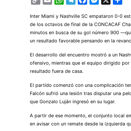
o
m
h
el
a
e
o
p
ai
at
e
c
s
m
Inter Miami y Nashville SC empataron 0-0 est
de los octavos de final de la CONCACAF Cha
y
l
s
gr
e
s
p
minutos en busca de su gol número 900 —que f
Li
A
a
b
e
ar
un resultado favorable pensando en la revanc
n
p
m
o
n
ti
k
p
o
g
El desarrollo del encuentro mostró a un Nas
k
er
ofensivo, mientras que el equipo dirigido po
resultado fuera de casa.
El partido comenzó con una complicación tem
Falcón sufrió una lesión tras disputar una pe
que Gonzalo Luján ingresó en su lugar.
A partir de ese momento, el conjunto local e
en avisar con un remate desde la izquierda q