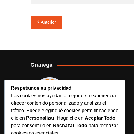
Navegación
Anterior
de
entradas
Granega
Respetamos su privacidad
Las cookies nos ayudan a mejorar su experiencia,
ofrecer contenido personalizado y analizar el
tráfico. Puede elegir qué cookies permitir haciendo
clic en
Personalizar
. Haga clic en
Aceptar Todo
para consentir o en
Rechazar Todo
para rechazar
Granega es un medio deportivo digital
cookies no esenciales.