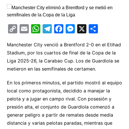
C
E
W
T
F
M
X
C
o
m
h
el
a
e
o
p
ai
at
e
c
s
m
Manchester City venció a Brentford 2-0 en el Etihad
Stadium, por los cuartos de final de la Copa de la
y
l
s
gr
e
s
p
Liga 2025-26, la Carabao Cup. Los de Guardiola se
Li
A
a
b
e
ar
metieron en las semifinales de certamen.
n
p
m
o
n
tir
k
p
o
g
En los primeros minutos, el partido mostró al equipo
k
er
local como protagonista, decidido a manejar la
pelota y a jugar en campo rival. Con posesión y
presión alta, el conjunto de Guardiola comenzó a
generar peligro a partir de remates desde media
distancia y varias pelotas paradas, mientras que