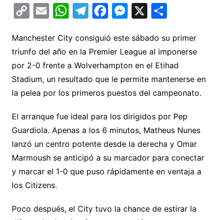
C
E
W
T
F
M
X
C
o
m
h
el
a
e
o
p
ai
at
e
c
s
m
Manchester City consiguió este sábado su primer
triunfo del año en la Premier League al imponerse
y
l
s
gr
e
s
p
por 2-0 frente a Wolverhampton en el Etihad
Li
A
a
b
e
ar
Stadium, un resultado que le permite mantenerse en
n
p
m
o
n
tir
la pelea por los primeros puestos del campeonato.
k
p
o
g
k
er
El arranque fue ideal para los dirigidos por Pep
Guardiola. Apenas a los 6 minutos, Matheus Nunes
lanzó un centro potente desde la derecha y Omar
Marmoush se anticipó a su marcador para conectar
y marcar el 1-0 que puso rápidamente en ventaja a
los Citizens.
Poco después, el City tuvo la chance de estirar la