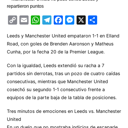
C
E
W
T
F
M
X
C
o
m
h
el
a
e
o
p
ai
at
e
c
s
m
Leeds y Manchester United empataron 1-1 en Elland
Road, con goles de Brenden Aaronson y Matheus
y
l
s
gr
e
s
p
Cunha, por la fecha 20 de la Premier League.
Li
A
a
b
e
ar
n
p
m
o
n
tir
Con la igualdad, Leeds extendió su racha a 7
k
p
o
g
partidos sin derrotas, tras un pozo de cuatro caídas
k
er
consecutivas, mientras que Manchester United
cosechó su segundo 1-1 consecutivo frente a
equipos de la parte baja de la tabla de posiciones.
Tres minutos de emociones en Leeds vs. Manchester
United
En un duelo que no mostraba indicios de escaparle