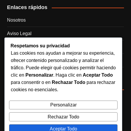
Enlaces rápidos
Nosotros
Aviso Legal
Respetamos su privacidad
Política de Cookies
Las cookies nos ayudan a mejorar su experiencia,
ofrecer contenido personalizado y analizar el
Política de Privacidad
tráfico. Puede elegir qué cookies permitir haciendo
Contacto
clic en
Personalizar
. Haga clic en
Aceptar Todo
para consentir o en
Rechazar Todo
para rechazar
Redes sociales
cookies no esenciales.
Personalizar
Síguenos en Instagram
Rechazar Todo
Aceptar Todo