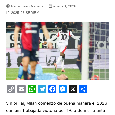
Redacción Granega
enero 3, 2026
2025-26 SERIE A
C
E
W
T
F
M
X
C
o
m
h
el
a
e
o
p
ai
at
e
c
s
m
Sin brillar, Milan comenzó de buena manera el 2026
con una trabajada victoria por 1-0 a domicilio ante
y
l
s
gr
e
s
p