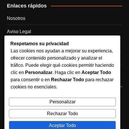
Enlaces rápidos
Nosotros
Aviso Legal
Respetamos su privacidad
Política de Cookies
Las cookies nos ayudan a mejorar su experiencia,
ofrecer contenido personalizado y analizar el
Política de Privacidad
tráfico. Puede elegir qué cookies permitir haciendo
Contacto
clic en
Personalizar
. Haga clic en
Aceptar Todo
para consentir o en
Rechazar Todo
para rechazar
Redes sociales
cookies no esenciales.
Síguenos en Instagram
Personalizar
Rechazar Todo
Aceptar Todo
Copyrights © 2025. Todos los derechos reservados. Creado