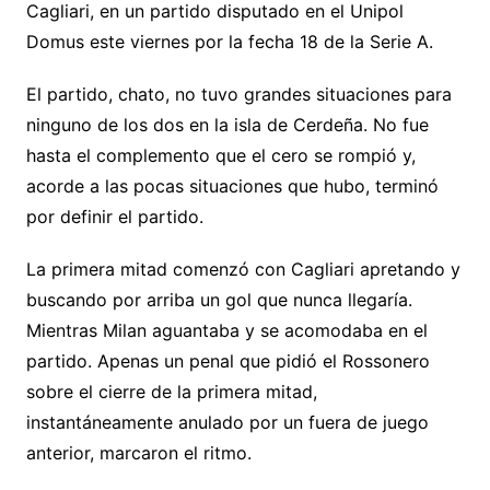
Cagliari, en un partido disputado en el Unipol
Li
A
a
b
e
ar
Domus este viernes por la fecha 18 de la Serie A.
n
p
m
o
n
tir
k
p
o
g
El partido, chato, no tuvo grandes situaciones para
k
er
ninguno de los dos en la isla de Cerdeña. No fue
hasta el complemento que el cero se rompió y,
acorde a las pocas situaciones que hubo, terminó
por definir el partido.
La primera mitad comenzó con Cagliari apretando y
buscando por arriba un gol que nunca llegaría.
Mientras Milan aguantaba y se acomodaba en el
partido. Apenas un penal que pidió el Rossonero
sobre el cierre de la primera mitad,
instantáneamente anulado por un fuera de juego
anterior, marcaron el ritmo.