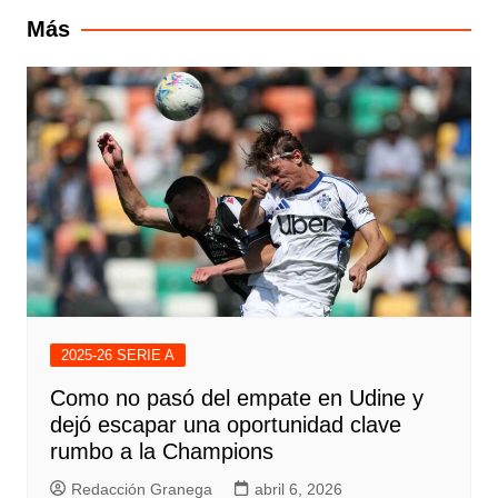
entradas
Más
2025-26 SERIE A
Como no pasó del empate en Udine y
dejó escapar una oportunidad clave
rumbo a la Champions
Redacción Granega
abril 6, 2026