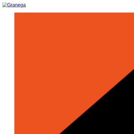
Saltar
al
contenido