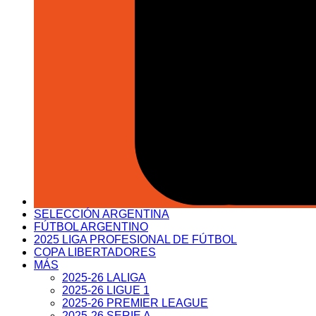
SELECCIÓN ARGENTINA
FÚTBOL ARGENTINO
2025 LIGA PROFESIONAL DE FÚTBOL
COPA LIBERTADORES
MÁS
2025-26 LALIGA
2025-26 LIGUE 1
2025-26 PREMIER LEAGUE
2025-26 SERIE A