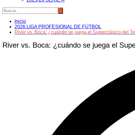
Inicio
2026 LIGA PROFESIONAL DE FÚTBOL
River vs. Boca: ¿cuándo se juega el Superclásico del T
River vs. Boca: ¿cuándo se juega el Supe