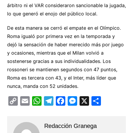
árbitro ni el VAR consideraron sancionable la jugada,
lo que generó el enojo del público local.
De esta manera se cerró el empate en el Olímpico.
Roma igualó por primera vez en la temporada y
dejó la sensación de haber merecido más por juego
y ocasiones, mientras que el Milan volvió a
sostenerse gracias a sus individualidades. Los
rossoneri se mantienen segundos con 47 puntos,
Roma es tercera con 43, y el Inter, más líder que
nunca, manda con 52 unidades.
C
E
W
T
F
M
X
C
o
m
h
el
a
e
o
p
ai
at
e
c
s
m
Redacción Granega
y
l
s
gr
e
s
p