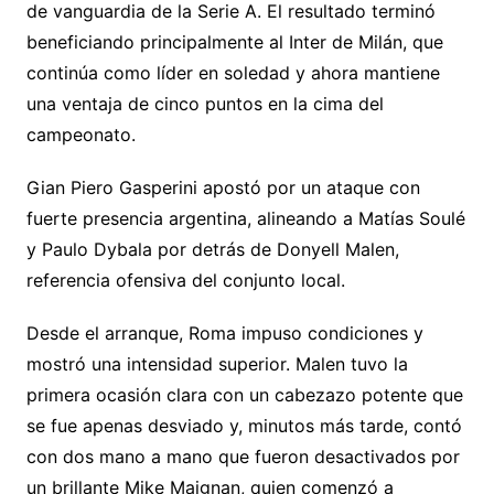
de vanguardia de la Serie A. El resultado terminó
Li
A
a
b
e
ar
beneficiando principalmente al Inter de Milán, que
n
p
m
o
n
tir
continúa como líder en soledad y ahora mantiene
k
p
o
g
una ventaja de cinco puntos en la cima del
k
er
campeonato.
Gian Piero Gasperini apostó por un ataque con
fuerte presencia argentina, alineando a Matías Soulé
y Paulo Dybala por detrás de Donyell Malen,
referencia ofensiva del conjunto local.
Desde el arranque, Roma impuso condiciones y
mostró una intensidad superior. Malen tuvo la
primera ocasión clara con un cabezazo potente que
se fue apenas desviado y, minutos más tarde, contó
con dos mano a mano que fueron desactivados por
un brillante Mike Maignan, quien comenzó a