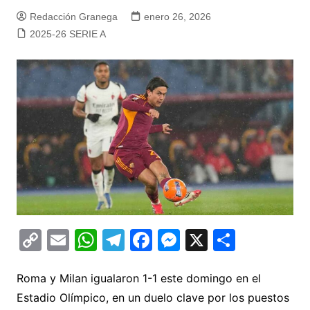
Redacción Granega
enero 26, 2026
2025-26 SERIE A
C
E
W
T
F
M
X
C
o
m
h
el
a
e
o
p
ai
at
e
c
s
m
Roma y Milan igualaron 1-1 este domingo en el
Estadio Olímpico, en un duelo clave por los puestos
y
l
s
gr
e
s
p