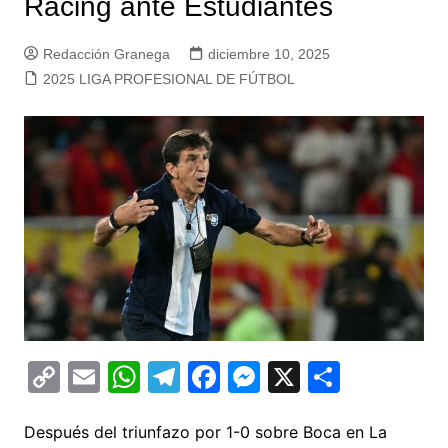
Racing ante Estudiantes
Redacción Granega
diciembre 10, 2025
2025 LIGA PROFESIONAL DE FÚTBOL
C
E
W
T
F
M
X
C
o
m
h
el
a
e
o
p
ai
at
e
c
s
m
Después del triunfazo por 1-0 sobre Boca en La