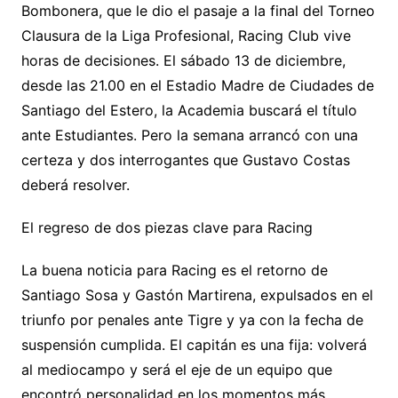
Bombonera, que le dio el pasaje a la final del Torneo
y
l
s
gr
e
s
p
Clausura de la Liga Profesional, Racing Club vive
Li
A
a
b
e
ar
horas de decisiones. El sábado 13 de diciembre,
n
p
m
o
n
tir
desde las 21.00 en el Estadio Madre de Ciudades de
k
p
o
g
Santiago del Estero, la Academia buscará el título
k
er
ante Estudiantes. Pero la semana arrancó con una
certeza y dos interrogantes que Gustavo Costas
deberá resolver.
El regreso de dos piezas clave para Racing
La buena noticia para Racing es el retorno de
Santiago Sosa y Gastón Martirena, expulsados en el
triunfo por penales ante Tigre y ya con la fecha de
suspensión cumplida. El capitán es una fija: volverá
al mediocampo y será el eje de un equipo que
encontró personalidad en los momentos más