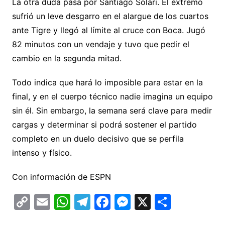
La otra duda pasa por Santiago Solari. El extremo
sufrió un leve desgarro en el alargue de los cuartos
ante Tigre y llegó al límite al cruce con Boca. Jugó
82 minutos con un vendaje y tuvo que pedir el
cambio en la segunda mitad.
Todo indica que hará lo imposible para estar en la
final, y en el cuerpo técnico nadie imagina un equipo
sin él. Sin embargo, la semana será clave para medir
cargas y determinar si podrá sostener el partido
completo en un duelo decisivo que se perfila
intenso y físico.
Con información de ESPN
C
E
W
T
F
M
X
C
o
m
h
el
a
e
o