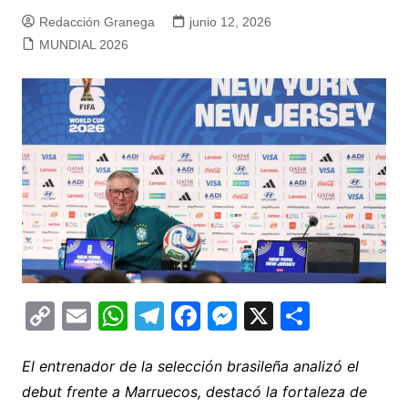
Redacción Granega
junio 12, 2026
MUNDIAL 2026
C
E
W
T
F
M
X
C
o
m
h
el
a
e
o
p
ai
at
e
c
s
m
El entrenador de la selección brasileña analizó el
debut frente a Marruecos, destacó la fortaleza de
y
l
s
gr
e
s
p