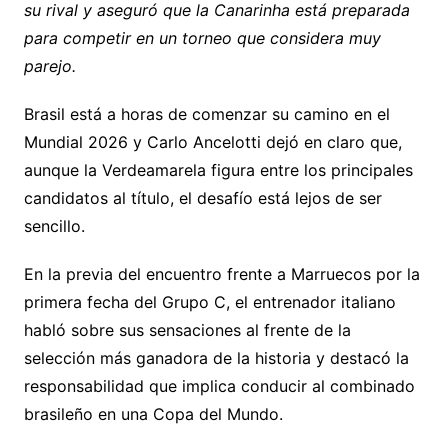
su rival y aseguró que la Canarinha está preparada
Li
A
a
b
e
ar
para competir en un torneo que considera muy
n
p
m
o
n
tir
parejo.
k
p
o
g
k
er
Brasil está a horas de comenzar su camino en el
Mundial 2026 y Carlo Ancelotti dejó en claro que,
aunque la Verdeamarela figura entre los principales
candidatos al título, el desafío está lejos de ser
sencillo.
En la previa del encuentro frente a Marruecos por la
primera fecha del Grupo C, el entrenador italiano
habló sobre sus sensaciones al frente de la
selección más ganadora de la historia y destacó la
responsabilidad que implica conducir al combinado
brasileño en una Copa del Mundo.