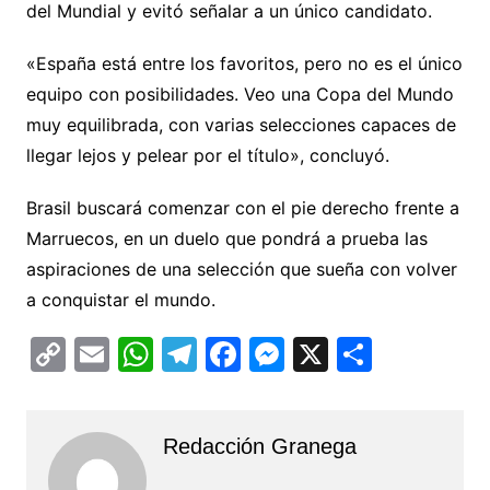
del Mundial y evitó señalar a un único candidato.
«España está entre los favoritos, pero no es el único
equipo con posibilidades. Veo una Copa del Mundo
muy equilibrada, con varias selecciones capaces de
llegar lejos y pelear por el título», concluyó.
Brasil buscará comenzar con el pie derecho frente a
Marruecos, en un duelo que pondrá a prueba las
aspiraciones de una selección que sueña con volver
a conquistar el mundo.
C
E
W
T
F
M
X
C
o
m
h
el
a
e
o
p
ai
at
e
c
s
m
Redacción Granega
y
l
s
gr
e
s
p