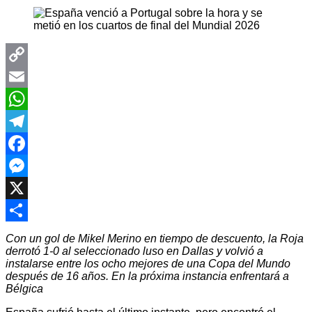
Copy
Link
Email
WhatsApp
Telegram
Facebook
Messenger
X
Compartir
Con un gol de Mikel Merino en tiempo de descuento, la Roja
derrotó 1-0 al seleccionado luso en Dallas y volvió a
instalarse entre los ocho mejores de una Copa del Mundo
después de 16 años. En la próxima instancia enfrentará a
Bélgica