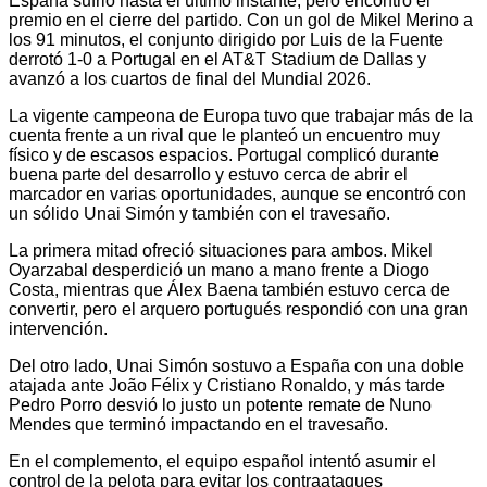
España sufrió hasta el último instante, pero encontró el
premio en el cierre del partido. Con un gol de Mikel Merino a
los 91 minutos, el conjunto dirigido por Luis de la Fuente
derrotó 1-0 a Portugal en el AT&T Stadium de Dallas y
avanzó a los cuartos de final del Mundial 2026.
La vigente campeona de Europa tuvo que trabajar más de la
cuenta frente a un rival que le planteó un encuentro muy
físico y de escasos espacios. Portugal complicó durante
buena parte del desarrollo y estuvo cerca de abrir el
marcador en varias oportunidades, aunque se encontró con
un sólido Unai Simón y también con el travesaño.
La primera mitad ofreció situaciones para ambos. Mikel
Oyarzabal desperdició un mano a mano frente a Diogo
Costa, mientras que Álex Baena también estuvo cerca de
convertir, pero el arquero portugués respondió con una gran
intervención.
Del otro lado, Unai Simón sostuvo a España con una doble
atajada ante João Félix y Cristiano Ronaldo, y más tarde
Pedro Porro desvió lo justo un potente remate de Nuno
Mendes que terminó impactando en el travesaño.
En el complemento, el equipo español intentó asumir el
control de la pelota para evitar los contraataques