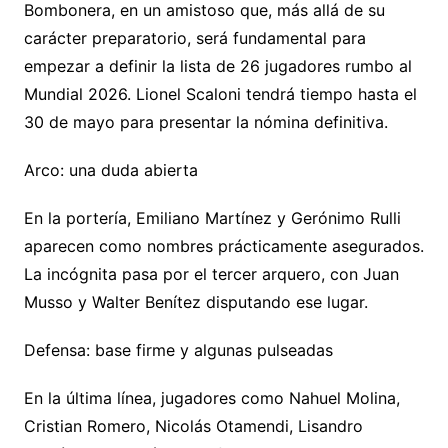
Bombonera, en un amistoso que, más allá de su
Li
A
a
b
e
ar
carácter preparatorio, será fundamental para
n
p
m
o
n
tir
empezar a definir la lista de 26 jugadores rumbo al
k
p
o
g
Mundial 2026. Lionel Scaloni tendrá tiempo hasta el
k
er
30 de mayo para presentar la nómina definitiva.
Arco: una duda abierta
En la portería, Emiliano Martínez y Gerónimo Rulli
aparecen como nombres prácticamente asegurados.
La incógnita pasa por el tercer arquero, con Juan
Musso y Walter Benítez disputando ese lugar.
Defensa: base firme y algunas pulseadas
En la última línea, jugadores como Nahuel Molina,
Cristian Romero, Nicolás Otamendi, Lisandro