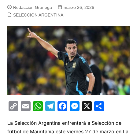
Redacción Granega
marzo 26, 2026
SELECCIÓN ARGENTINA
C
E
W
T
F
M
X
C
o
m
h
el
a
e
o
p
ai
at
e
c
s
m
La Selección Argentina enfrentará a Selección de
fútbol de Mauritania este viernes 27 de marzo en La
y
l
s
gr
e
s
p