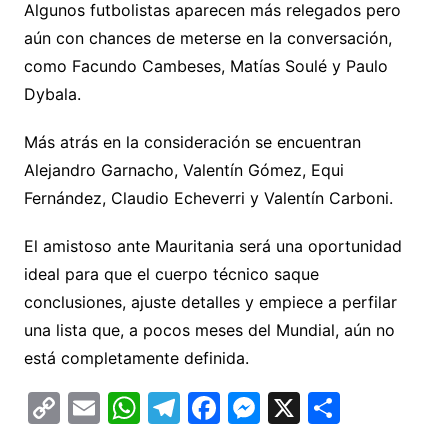
Algunos futbolistas aparecen más relegados pero
aún con chances de meterse en la conversación,
como Facundo Cambeses, Matías Soulé y Paulo
Dybala.
Más atrás en la consideración se encuentran
Alejandro Garnacho, Valentín Gómez, Equi
Fernández, Claudio Echeverri y Valentín Carboni.
El amistoso ante Mauritania será una oportunidad
ideal para que el cuerpo técnico saque
conclusiones, ajuste detalles y empiece a perfilar
una lista que, a pocos meses del Mundial, aún no
está completamente definida.
C
E
W
T
F
M
X
C
o
m
h
el
a
e
o