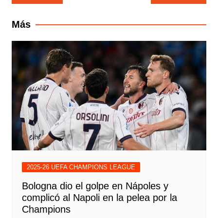
de
entradas
Más
2025-26 UEFA CHAMPIONS LEAGUE
Bologna dio el golpe en Nápoles y
complicó al Napoli en la pelea por la
Champions