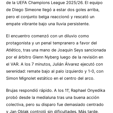
de la UEFA Champions League 2025/26. El equipo
Li
A
a
b
e
ar
de Diego Simeone llegó a estar dos goles arriba,
n
p
m
o
n
tir
pero el conjunto belga reaccionó y rescató un
k
p
o
g
empate vibrante bajo una lluvia persistente.
k
er
El encuentro comenzó con un diluvio como
protagonista y un penal tempranero a favor del
Atlético, tras una mano de Joaquin Seys sancionada
por el árbitro Glenn Nyberg luego de la revisión en
el VAR. A los 7 minutos, Julián Álvarez ejecutó con
serenidad: remate bajo al palo izquierdo y 1-0, con
Simon Mignolet estático en el centro del arco.
Brujas respondió rápido. A los 11’, Raphael Onyedika
probó desde la medialuna tras una buena acción
colectiva, pero su disparo fue demasiado centrado
y Jan Oblak controló sin dificultades. Más tarde,