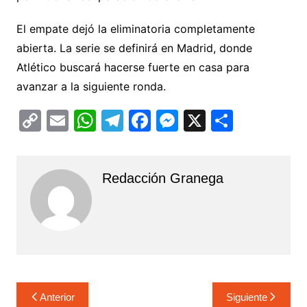
El empate dejó la eliminatoria completamente
abierta. La serie se definirá en Madrid, donde
Atlético buscará hacerse fuerte en casa para
avanzar a la siguiente ronda.
C
E
W
T
F
M
X
C
o
m
h
el
a
e
o
p
ai
at
e
c
s
m
Redacción Granega
y
l
s
gr
e
s
p
Li
A
a
b
e
ar
n
p
m
o
n
tir
k
p
o
g
k
er
Navegación
Anterior
Siguiente