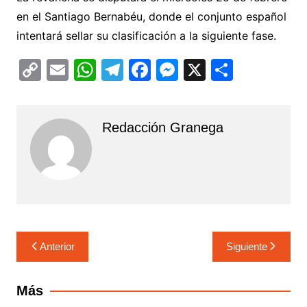
en el Santiago Bernabéu, donde el conjunto español
intentará sellar su clasificación a la siguiente fase.
C
E
W
T
F
M
X
C
o
m
h
el
a
e
o
p
ai
at
e
c
s
m
Redacción Granega
y
l
s
gr
e
s
p
Li
A
a
b
e
ar
n
p
m
o
n
tir
k
p
o
g
k
er
Navegación
Anterior
Siguiente
de
entradas
Más