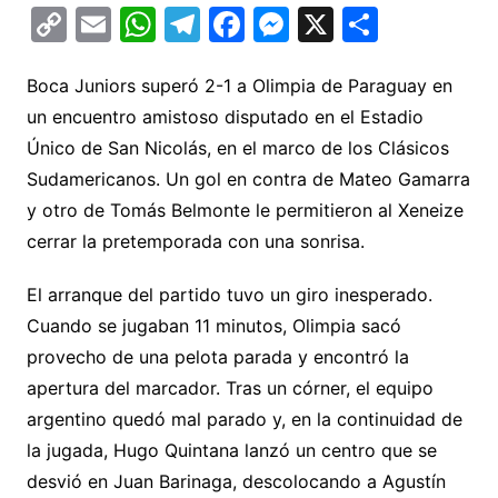
C
E
W
T
F
M
X
C
o
m
h
el
a
e
o
p
ai
at
e
c
s
m
Boca Juniors superó 2-1 a Olimpia de Paraguay en
un encuentro amistoso disputado en el Estadio
y
l
s
gr
e
s
p
Único de San Nicolás, en el marco de los Clásicos
Li
A
a
b
e
ar
Sudamericanos. Un gol en contra de Mateo Gamarra
n
p
m
o
n
tir
y otro de Tomás Belmonte le permitieron al Xeneize
k
p
o
g
cerrar la pretemporada con una sonrisa.
k
er
El arranque del partido tuvo un giro inesperado.
Cuando se jugaban 11 minutos, Olimpia sacó
provecho de una pelota parada y encontró la
apertura del marcador. Tras un córner, el equipo
argentino quedó mal parado y, en la continuidad de
la jugada, Hugo Quintana lanzó un centro que se
desvió en Juan Barinaga, descolocando a Agustín