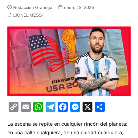
Redacción Granega
enero 19, 2026
LIONEL MESSI
C
E
W
T
F
M
X
C
o
m
h
el
a
e
o
p
ai
at
e
c
s
m
La escena se repite en cualquier rincón del planeta:
en una calle cualquiera, de una ciudad cualquiera,
y
l
s
gr
e
s
p