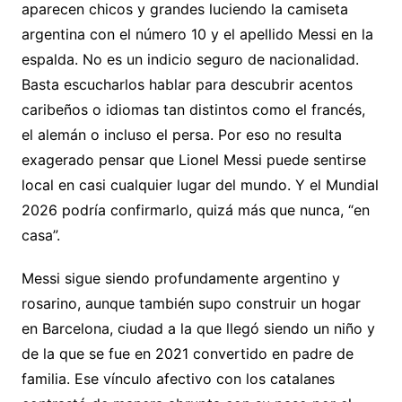
aparecen chicos y grandes luciendo la camiseta
Li
A
a
b
e
ar
argentina con el número 10 y el apellido Messi en la
n
p
m
o
n
tir
espalda. No es un indicio seguro de nacionalidad.
k
p
o
g
Basta escucharlos hablar para descubrir acentos
k
er
caribeños o idiomas tan distintos como el francés,
el alemán o incluso el persa. Por eso no resulta
exagerado pensar que Lionel Messi puede sentirse
local en casi cualquier lugar del mundo. Y el Mundial
2026 podría confirmarlo, quizá más que nunca, “en
casa”.
Messi sigue siendo profundamente argentino y
rosarino, aunque también supo construir un hogar
en Barcelona, ciudad a la que llegó siendo un niño y
de la que se fue en 2021 convertido en padre de
familia. Ese vínculo afectivo con los catalanes