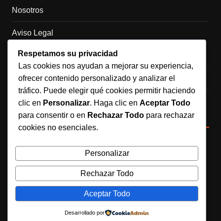
Nosotros
Aviso Legal
Respetamos su privacidad
Política de Cookies
Las cookies nos ayudan a mejorar su experiencia,
ofrecer contenido personalizado y analizar el
Política de Privacidad
tráfico. Puede elegir qué cookies permitir haciendo
Contacto
clic en
Personalizar
. Haga clic en
Aceptar Todo
para consentir o en
Rechazar Todo
para rechazar
Redes sociales
cookies no esenciales.
Síguenos en Instagram
Personalizar
Rechazar Todo
Aceptar Todo
Copyrights © 2025. Todos los derechos reservados. Creado
por Caché Marketing
Desarrollado por