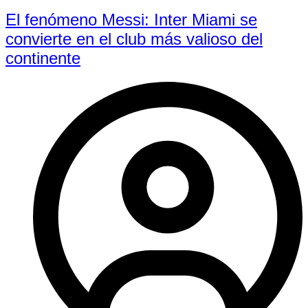
El fenómeno Messi: Inter Miami se
convierte en el club más valioso del
continente