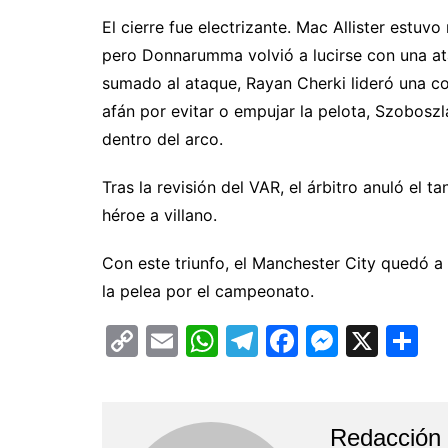
El cierre fue electrizante. Mac Allister est
pero Donnarumma volvió a lucirse con una ata
sumado al ataque, Rayan Cherki lideró una con
afán por evitar o empujar la pelota, Szoboszl
dentro del arco.
Tras la revisión del VAR, el árbitro anuló el
héroe a villano.
Con este triunfo, el Manchester City quedó a 
la pelea por el campeonato.
C
E
W
T
F
M
X
C
o
m
h
el
a
e
o
p
ai
at
e
c
s
m
y
l
s
gr
e
s
p
Redacción