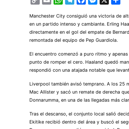
o
m
h
el
a
e
o
p
ai
at
e
c
s
m
Manchester City consiguió una victoria de alt
en un partido intenso y cambiante. Erling Haa
y
l
s
gr
e
s
p
directamente en el gol del empate de Bernardo
Li
A
a
b
e
ar
remontada del equipo de Pep Guardiola.
n
p
m
o
n
ti
k
p
o
g
El encuentro comenzó a puro ritmo y apenas 
k
er
punto de romper el cero. Haaland quedó mano
respondió con una atajada notable que levantó
Liverpool también avisó temprano. A los 25 
Mac Allister y sacó un remate de derecha qu
Donnarumma, en una de las llegadas más clara
Tras el descanso, el conjunto local salió dec
Ekitike recibió dentro del área y buscó el s