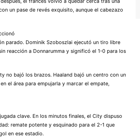
spués, el francés volvió a quedar cerca tras una
 con un pase de revés exquisito, aunque el cabezazo
accionó
ón parado. Dominik Szoboszlai ejecutó un tiro libre
in reacción a Donnarumma y significó el 1-0 para los
City no bajó los brazos. Haaland bajó un centro con un
 en el área para empujarla y marcar el empate,
jugada clave. En los minutos finales, el City dispuso
dad: remate potente y esquinado para el 2-1 que
 gol en ese estadio.