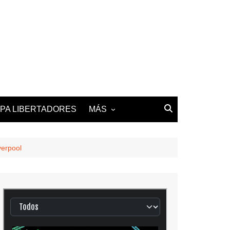
PA LIBERTADORES
MÁS
2025-26 LALIGA
2025-26 LIGUE 1
verpool
2025-26 PREMIER
LEAGUE
2025-26 SERIE A