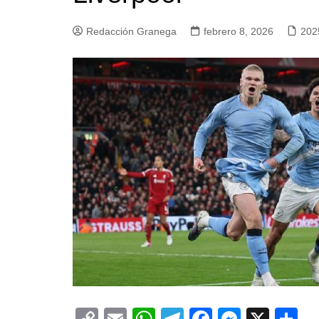
Redacción Granega
febrero 8, 2026
202
C
E
W
T
F
M
X
C