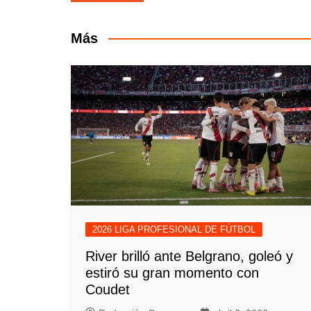
de
entradas
Más
2026 LIGA PROFESIONAL DE FÚTBOL
River brilló ante Belgrano, goleó y
estiró su gran momento con
Coudet