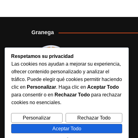
Granega
Respetamos su privacidad
Las cookies nos ayudan a mejorar su experiencia,
ofrecer contenido personalizado y analizar el
tráfico. Puede elegir qué cookies permitir haciendo
clic en
Personalizar
. Haga clic en
Aceptar Todo
para consentir o en
Rechazar Todo
para rechazar
Granega es un medio deportivo digital
cookies no esenciales.
independiente que ofrece noticias, análisis y
contenido actualizado sobre fútbol, béisbol y
Personalizar
Rechazar Todo
rugby, con pasión y constancia.
Aceptar Todo