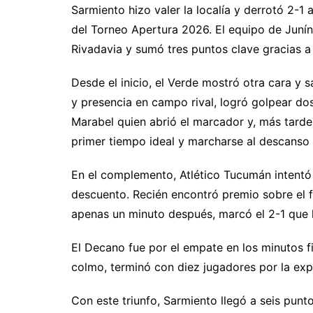
p
ai
at
e
c
s
m
Sarmiento hizo valer la localía y derrotó 2-1
del Torneo Apertura 2026. El equipo de Junín
y
l
s
gr
e
s
p
Rivadavia y sumó tres puntos clave gracias a
Li
A
a
b
e
ar
n
p
m
o
n
ti
Desde el inicio, el Verde mostró otra cara y 
k
p
o
g
y presencia en campo rival, logró golpear dos
k
er
Marabel quien abrió el marcador y, más tarde,
primer tiempo ideal y marcharse al descanso 
En el complemento, Atlético Tucumán intentó 
descuento. Recién encontró premio sobre el fi
apenas un minuto después, marcó el 2-1 que le
El Decano fue por el empate en los minutos fi
colmo, terminó con diez jugadores por la expu
Con este triunfo, Sarmiento llegó a seis punt