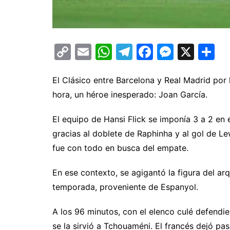
C
E
W
T
F
M
X
C
o
m
h
el
a
e
o
p
ai
at
e
c
s
m
El Clásico entre Barcelona y Real Madrid por 
hora, un héroe inesperado: Joan García.
y
l
s
gr
e
s
p
Li
A
a
b
e
ar
El equipo de Hansi Flick se imponía 3 a 2 en 
n
p
m
o
n
ti
gracias al doblete de Raphinha y al gol de L
k
p
o
g
fue con todo en busca del empate.
k
er
En ese contexto, se agigantó la figura del ar
temporada, proveniente de Espanyol.
A los 96 minutos, con el elenco culé defendie
se la sirvió a Tchouaméni. El francés dejó pas