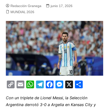
Redacción Granega
junio 17, 2026
MUNDIAL 2026
C
E
W
T
F
M
X
C
o
m
h
el
a
e
o
p
ai
at
e
c
s
m
Con un triplete de Lionel Messi, la Selección
Argentina derrotó 3-0 a Argelia en Kansas City y
y
l
s
gr
e
s
p