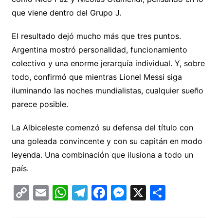
que viene dentro del Grupo J.
El resultado dejó mucho más que tres puntos.
Argentina mostró personalidad, funcionamiento
colectivo y una enorme jerarquía individual. Y, sobre
todo, confirmó que mientras Lionel Messi siga
iluminando las noches mundialistas, cualquier sueño
parece posible.
La Albiceleste comenzó su defensa del título con
una goleada convincente y con su capitán en modo
leyenda. Una combinación que ilusiona a todo un
país.
C
E
W
T
F
M
X
C
o
m
h
el
a
e
o