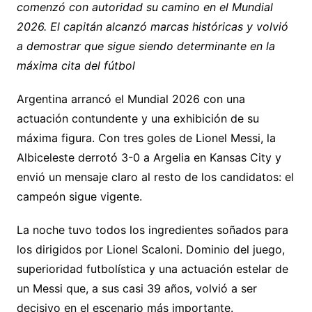
comenzó con autoridad su camino en el Mundial
Li
A
a
b
e
ar
2026. El capitán alcanzó marcas históricas y volvió
n
p
m
o
n
tir
a demostrar que sigue siendo determinante en la
k
p
o
g
máxima cita del fútbol
k
er
Argentina arrancó el Mundial 2026 con una
actuación contundente y una exhibición de su
máxima figura. Con tres goles de Lionel Messi, la
Albiceleste derrotó 3-0 a Argelia en Kansas City y
envió un mensaje claro al resto de los candidatos: el
campeón sigue vigente.
La noche tuvo todos los ingredientes soñados para
los dirigidos por Lionel Scaloni. Dominio del juego,
superioridad futbolística y una actuación estelar de
un Messi que, a sus casi 39 años, volvió a ser
decisivo en el escenario más importante.