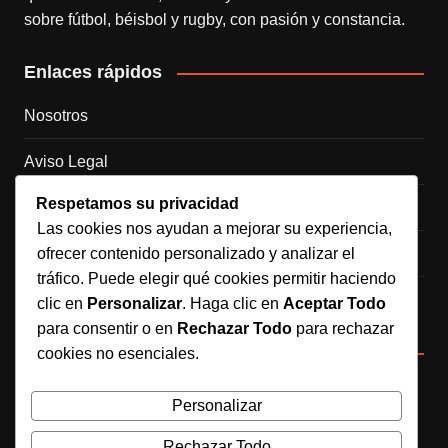
sobre fútbol, béisbol y rugby, con pasión y constancia.
Enlaces rápidos
Nosotros
Aviso Legal
Respetamos su privacidad
Política de Cookies
Las cookies nos ayudan a mejorar su experiencia,
ofrecer contenido personalizado y analizar el
Política de Privacidad
tráfico. Puede elegir qué cookies permitir haciendo
Contacto
clic en
Personalizar
. Haga clic en
Aceptar Todo
para consentir o en
Rechazar Todo
para rechazar
Redes sociales
cookies no esenciales.
Síguenos en Instagram
Personalizar
Rechazar Todo