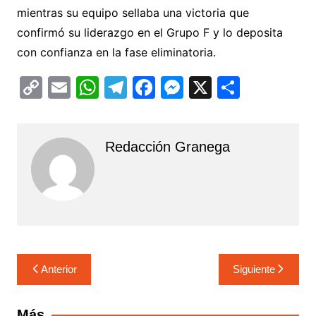
mientras su equipo sellaba una victoria que
confirmó su liderazgo en el Grupo F y lo deposita
con confianza en la fase eliminatoria.
C
E
W
T
F
M
X
C
o
m
h
el
a
e
o
p
ai
at
e
c
s
m
Redacción Granega
y
l
s
gr
e
s
p
Li
A
a
b
e
ar
n
p
m
o
n
tir
k
p
o
g
k
er
Navegación
Anterior
Siguiente
de
entradas
Más