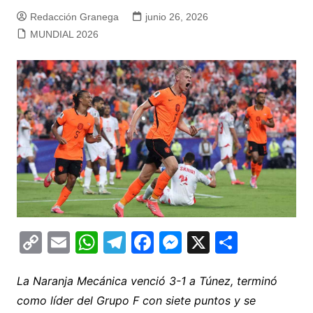
Redacción Granega
junio 26, 2026
MUNDIAL 2026
C
E
W
T
F
M
X
C
o
m
h
el
a
e
o
p
ai
at
e
c
s
m
La Naranja Mecánica venció 3-1 a Túnez, terminó
como líder del Grupo F con siete puntos y se
y
l
s
gr
e
s
p