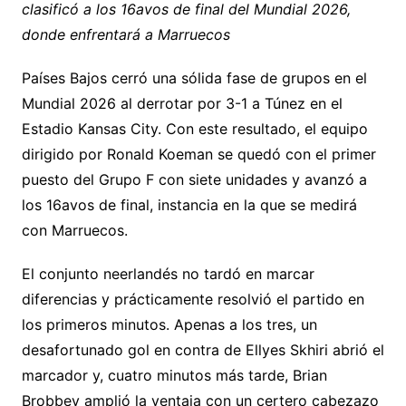
clasificó a los 16avos de final del Mundial 2026,
Li
A
a
b
e
ar
donde enfrentará a Marruecos
n
p
m
o
n
tir
k
p
o
g
Países Bajos cerró una sólida fase de grupos en el
k
er
Mundial 2026 al derrotar por 3-1 a Túnez en el
Estadio Kansas City. Con este resultado, el equipo
dirigido por Ronald Koeman se quedó con el primer
puesto del Grupo F con siete unidades y avanzó a
los 16avos de final, instancia en la que se medirá
con Marruecos.
El conjunto neerlandés no tardó en marcar
diferencias y prácticamente resolvió el partido en
los primeros minutos. Apenas a los tres, un
desafortunado gol en contra de Ellyes Skhiri abrió el
marcador y, cuatro minutos más tarde, Brian
Brobbey amplió la ventaja con un certero cabezazo