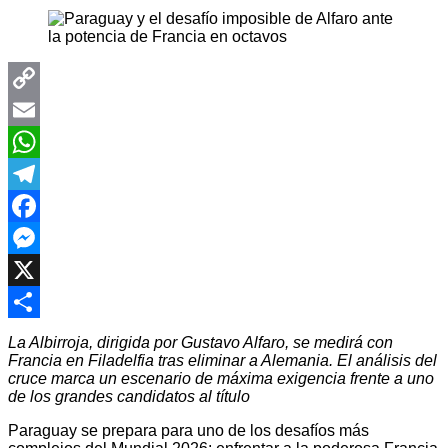
Copy
Link
Email
WhatsApp
Telegram
Facebook
Messenger
X
Compartir
La Albirroja, dirigida por Gustavo Alfaro, se medirá con
Francia en Filadelfia tras eliminar a Alemania. El análisis del
cruce marca un escenario de máxima exigencia frente a uno
de los grandes candidatos al título
Paraguay se prepara para uno de los desafíos más