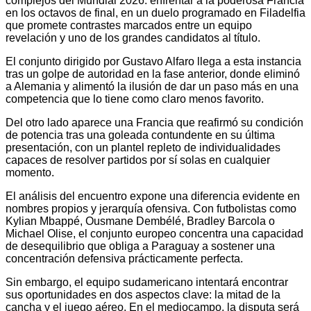
complejos del Mundial 2026: enfrentar a la poderosa Francia
en los octavos de final, en un duelo programado en Filadelfia
que promete contrastes marcados entre un equipo
revelación y uno de los grandes candidatos al título.
El conjunto dirigido por Gustavo Alfaro llega a esta instancia
tras un golpe de autoridad en la fase anterior, donde eliminó
a Alemania y alimentó la ilusión de dar un paso más en una
competencia que lo tiene como claro menos favorito.
Del otro lado aparece una Francia que reafirmó su condición
de potencia tras una goleada contundente en su última
presentación, con un plantel repleto de individualidades
capaces de resolver partidos por sí solas en cualquier
momento.
El análisis del encuentro expone una diferencia evidente en
nombres propios y jerarquía ofensiva. Con futbolistas como
Kylian Mbappé, Ousmane Dembélé, Bradley Barcola o
Michael Olise, el conjunto europeo concentra una capacidad
de desequilibrio que obliga a Paraguay a sostener una
concentración defensiva prácticamente perfecta.
Sin embargo, el equipo sudamericano intentará encontrar
sus oportunidades en dos aspectos clave: la mitad de la
cancha y el juego aéreo. En el mediocampo, la disputa será