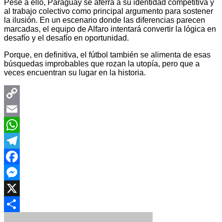
Pese a ello, Paraguay se aferra a su identidad competitiva y
al trabajo colectivo como principal argumento para sostener
la ilusión. En un escenario donde las diferencias parecen
marcadas, el equipo de Alfaro intentará convertir la lógica en
desafío y el desafío en oportunidad.
Porque, en definitiva, el fútbol también se alimenta de esas
búsquedas improbables que rozan la utopía, pero que a
veces encuentran su lugar en la historia.
Copy
Link
Email
WhatsApp
Telegram
Facebook
Messenger
X
Compartir