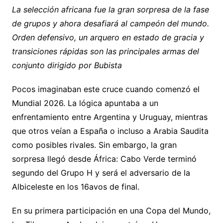
p
ai
at
e
c
s
m
La selección africana fue la gran sorpresa de la fase
de grupos y ahora desafiará al campeón del mundo.
y
l
s
gr
e
s
p
Orden defensivo, un arquero en estado de gracia y
Li
A
a
b
e
ar
transiciones rápidas son las principales armas del
n
p
m
o
n
tir
conjunto dirigido por Bubista
k
p
o
g
k
er
Pocos imaginaban este cruce cuando comenzó el
Mundial 2026. La lógica apuntaba a un
enfrentamiento entre Argentina y Uruguay, mientras
que otros veían a España o incluso a Arabia Saudita
como posibles rivales. Sin embargo, la gran
sorpresa llegó desde África: Cabo Verde terminó
segundo del Grupo H y será el adversario de la
Albiceleste en los 16avos de final.
En su primera participación en una Copa del Mundo,