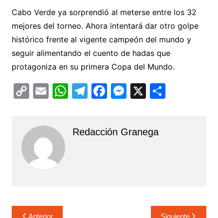
Cabo Verde ya sorprendió al meterse entre los 32
mejores del torneo. Ahora intentará dar otro golpe
histórico frente al vigente campeón del mundo y
seguir alimentando el cuento de hadas que
protagoniza en su primera Copa del Mundo.
C
E
W
T
F
M
X
C
o
m
h
el
a
e
o
p
ai
at
e
c
s
m
Redacción Granega
y
l
s
gr
e
s
p
Li
A
a
b
e
ar
n
p
m
o
n
tir
k
p
o
g
k
er
Navegación
Anterior
Siguiente