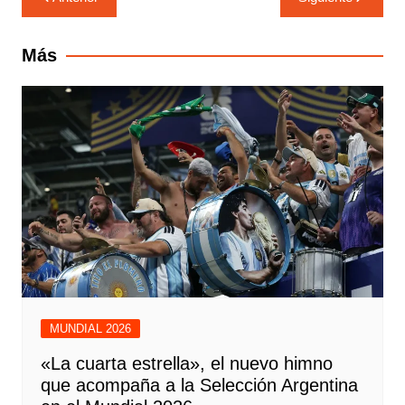
de
entradas
Más
MUNDIAL 2026
«La cuarta estrella», el nuevo himno
que acompaña a la Selección Argentina