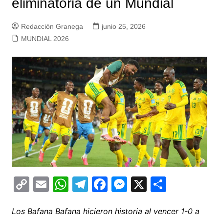
eliminatoria de un Mundial
Redacción Granega
junio 25, 2026
MUNDIAL 2026
C
E
W
T
F
M
X
C
o
m
h
el
a
e
o
p
ai
at
e
c
s
m
Los Bafana Bafana hicieron historia al vencer 1-0 a