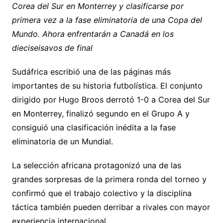
Corea del Sur en Monterrey y clasificarse por
y
l
s
gr
e
s
p
primera vez a la fase eliminatoria de una Copa del
Li
A
a
b
e
ar
Mundo. Ahora enfrentarán a Canadá en los
n
p
m
o
n
tir
dieciseisavos de final
k
p
o
g
k
er
Sudáfrica escribió una de las páginas más
importantes de su historia futbolística. El conjunto
dirigido por Hugo Broos derrotó 1-0 a Corea del Sur
en Monterrey, finalizó segundo en el Grupo A y
consiguió una clasificación inédita a la fase
eliminatoria de un Mundial.
La selección africana protagonizó una de las
grandes sorpresas de la primera ronda del torneo y
confirmó que el trabajo colectivo y la disciplina
táctica también pueden derribar a rivales con mayor
experiencia internacional.